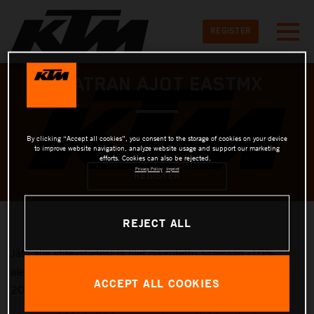
Skip to main content
Detected timezone
Toggl
REGISTER
KTM-AG
IMATRAN AJOT EASTMX
OK
By clicking “Accept all cookies”, you consent to the storage of cookies on your device
to improve website navigation, analyze website usage and support our marketing
efforts. Cookies can also be rejected.
Privacy Policy
Imprint
REGISTER
REJECT ALL
Jätä alle yhteystietosi ja olet oikeutettu saamaan -10%
alennuskupongin joka on voimassa koko Imatran Ajojen
ACCEPT ALL COOKIES
2024 ajan!