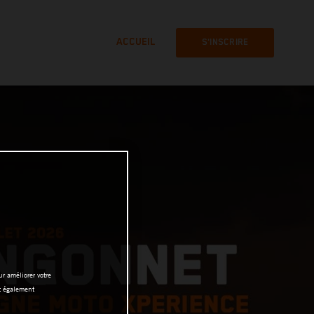
ACCUEIL
S'INSCRIRE
r améliorer votre
nt également