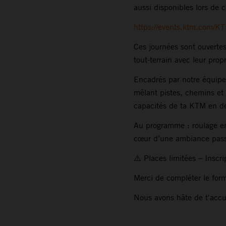
aussi disponibles lors de c
https://events.ktm.com/K
Ces journées sont ouverte
tout-terrain avec leur prop
Encadrés par notre équipe,
mêlant pistes, chemins et 
capacités de ta KTM en d
Au programme : roulage enc
cœur d’une ambiance pass
⚠️ Places limitées – Inscri
Merci de compléter le form
Nous avons hâte de t'accue