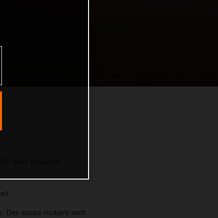
CE avec plusieurs
ail.
. Des essais routiers sont