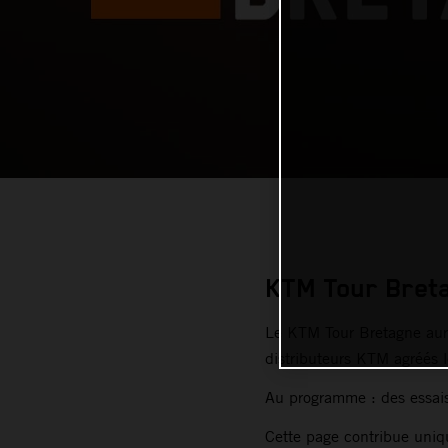
KTM Tour Bret
Le KTM Tour Bretagne aur
distributeurs KTM agréés 
Au programme : des essais e
Cette page contribue uniqu