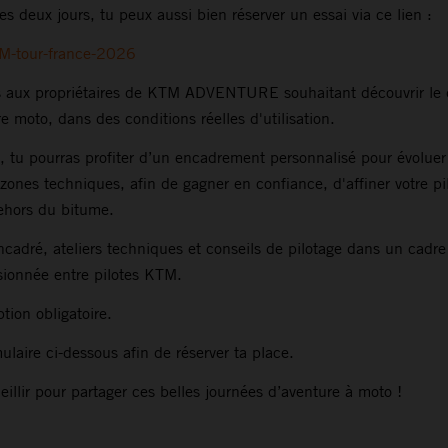
es deux jours, tu peux aussi bien réserver un essai via ce lien :
TM-tour-france-2026
s aux propriétaires de KTM ADVENTURE souhaitant découvrir le 
re moto, dans des conditions réelles d'utilisation.
 tu pourras profiter d’un encadrement personnalisé pour évoluer
zones techniques, afin de gagner en confiance, d'affiner votre pil
ehors du bitume.
adré, ateliers techniques et conseils de pilotage dans un cadre 
ionnée entre pilotes KTM.
ption obligatoire.
ulaire ci-dessous afin de réserver ta place.
illir pour partager ces belles journées d’aventure à moto !