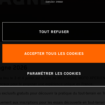
Privacy Policy
Impression
TOUT REFUSER
ACCEPTER TOUS LES COOKIES
agne
2026
PARAMÉTRER LES COOKIES
a lieu le 3 et 4 juillet sur le site de BRETAGNE MOTO XPERIEN
locaux pour te proposer une expérience unique en France.
xclusifs gratuits pour découvrir la pratique du tout-terrain en Tr
ement aux inscriptions pour les essais découverte en tout-terrain