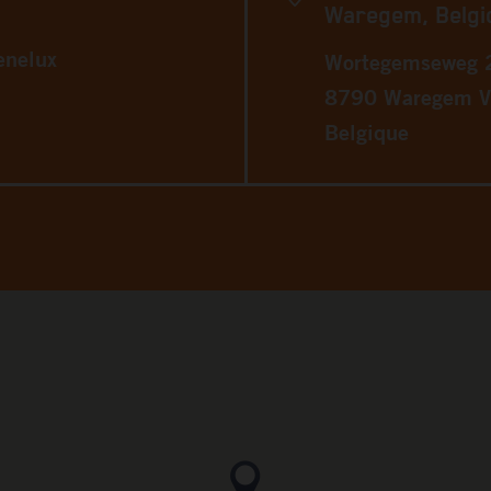
Waregem, Belgi
enelux
Wortegemseweg 
8790 Waregem V
Belgique