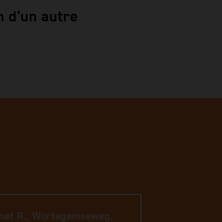
n d'un autre
met R., Wortegemseweg,