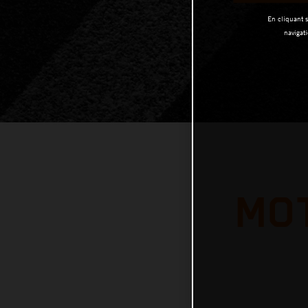
En cliquant s
navigati
MO