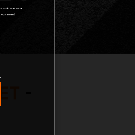
r améliorer votre
nt également
MET
-