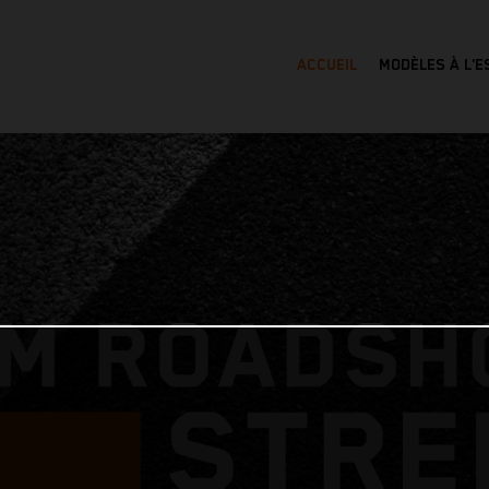
ACCUEIL
MODÈLES À L'E
OK